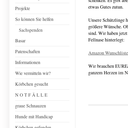
schenken. Es gibt ab
etwas Gutes zutun.
Projekte
So können Sie helfen
Unsere Schützlinge 
größere Wünsche. Ob
Sachspenden
sind. Wir haben jetz
Fellnase hinterlegt:
Basar
Patenschaften
Amazon Wunschliste
Informationen
Wir brauchen EURE/
ganzem Herzen im Na
Wie vermitteln wir?
Körbchen gesucht
N O T F Ä L L E
graue Schnauzen
Hunde mit Handicap
Körbchen gefunden